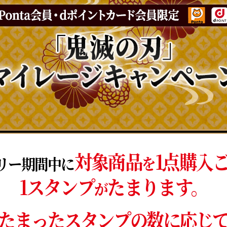
対象商品
1点購入
を
リー期間中に
1スタンプ
たまります。
が
たまったスタンプの数に応じ