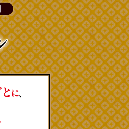
ごと
に
、
て