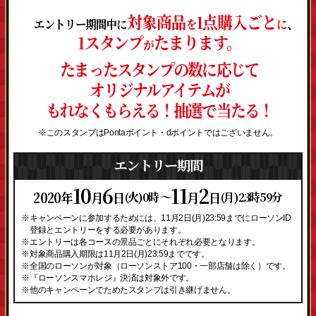
対象商品
1点購入ごと
、
エントリー期間中に
を
に
1スタンプ
たまります。
が
たまったスタンプの数に応じて
オリジナルアイテムが
もれなくもらえる！抽選で当たる！
※このスタンプはPontaポイント・dポイントではございません。
エントリー期間
10
6
11
2
2020年
月
日
月
日
(火)0時 ～
(月)23時59分
※キャンペーンに参加するためには、11月2日(月)23:59までにローソンID
登録とエントリーをする必要があります。
※エントリーは各コースの景品ごとにそれぞれ必要となります。
※対象商品購入期限は11月2日(月)23:59までです。
※全国のローソンが対象（ローソンストア100・一部店舗は除く）です。
※『ローソンスマホレジ』決済は対象外です。
※他のキャンペーンでためたスタンプは引き継げません。