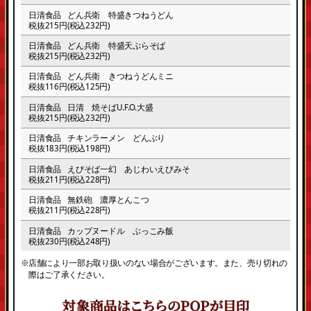
日清食品
どん兵衛 特盛きつねうどん
税抜215円(税込232円)
日清食品
どん兵衛 特盛天ぷらそば
税抜215円(税込232円)
日清食品
どん兵衛 きつねうどんミニ
税抜116円(税込125円)
日清食品
日清 焼そばU.F.O.大盛
税抜215円(税込232円)
日清食品
チキンラーメン どんぶり
税抜183円(税込198円)
日清食品
えびそば一幻 あじわいえびみそ
税抜211円(税込228円)
日清食品
無鉄砲 濃厚とんこつ
税抜211円(税込228円)
日清食品
カップヌードル ぶっこみ飯
税抜230円(税込248円)
※店舗により一部お取り扱いのない場合がございます。また、売り切れの
際はご了承ください。