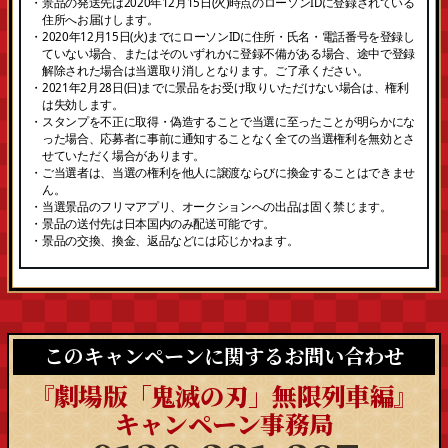
・景品の発送先は2020年12月15日(火)時点のローソンIDに登録されている
住所へお届けします。
・2020年12月15日(火)までにローソンIDに住所・氏名・電話番号を登録し
ていない場合、またはそのいずれかに登録不備がある場合、途中で登録
解除された場合は当選取り消しとなります。ご了承ください。
・2021年2月28日(日)までに景品をお受け取りいただけない場合は、権利
は失効します。
・スタンプを不正に取得・偽造することで当選に至ったことが明らかにな
った場合、応募者に事前に通知することなく全ての当選権利を無効とさ
せていただく場合があります。
・ご当選者は、当選の権利を他人に譲渡ならびに換金することはできませ
ん。
・当選景品のフリマアプリ、オークションへの出品は固く禁じます。
・景品の送付先は日本国内のみ配送可能です。
・景品の交換、換金、返品などには応じかねます。
このキャンペーンに関するお問い合わせ
『劇場版「鬼滅の刃」無限列車編』
キャンペーン事務局