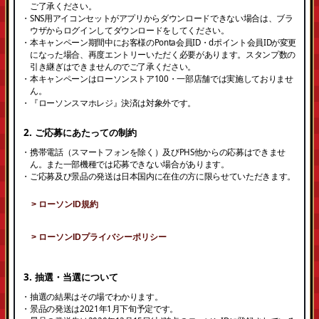
ご了承ください。
・SNS用アイコンセットがアプリからダウンロードできない場合は、ブラ
ウザからログインしてダウンロードをしてください。
・本キャンペーン期間中にお客様のPonta会員ID・dポイント会員IDが変更
になった場合、再度エントリーいただく必要があります。スタンプ数の
引き継ぎはできませんのでご了承ください。
・本キャンペーンはローソンストア100・一部店舗では実施しておりませ
ん。
・『ローソンスマホレジ』決済は対象外です。
2. ご応募にあたっての制約
・携帯電話（スマートフォンを除く）及びPHS他からの応募はできませ
ん。また一部機種では応募できない場合があります。
・ご応募及び景品の発送は日本国内に在住の方に限らせていただきます。
> ローソンID規約
> ローソンIDプライバシーポリシー
3. 抽選・当選について
・抽選の結果はその場でわかります。
・景品の発送は2021年1月下旬予定です。