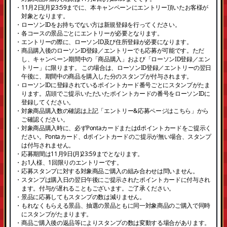
・11月2日(月)23:59までに、本キャンペーンにエントリー頂いたお客様が
対象となります。
・ローソンIDをお持ちでない方は新規登録を行ってください。
・各コースの景品ごとにエントリーが必要となります。
・エントリーの際に、ローソンID及び住所登録が必要になります。
・商品購入後のローソンID登録／エントリーでも応募が可能です。ただ
し、キャンペーン期間中の「商品購入」および「ローソンID登録／エン
トリー」に限ります。 この場合は、ローソンID登録／エントリーの翌日
午後に、期間中の商品を購入した分のスタンプが付与されます。
・ローソンIDに登録されているポイントカード番号ごとにスタンプがたま
ります。店頭でご提示いただいたポイントカードの番号をローソンIDに
登録してください。
・対象商品購入数の確認は上記「エントリー&応募ページはこちら」から
ご確認ください。
・対象商品購入時に、必ずPontaカードまたはdポイントカードをご提示く
ださい。Pontaカード、dポイントカードのご提示が無い場合、スタンプ
は付与されません。
・応募期間は11月9日(月)23:59までとなります。
・お1人様、1回限りのエントリーです。
・応募スタンプに対する対象商品ご購入の組み合わせは問いません。
・スタンプは購入日の翌日午後にご提示されたポイントカードに付与され
ます。付与が遅れることもございます。ご了承ください。
・景品に応募してもスタンプの数は減りません。
・もれなくもらえる景品、抽選の景品ともに同一対象商品のご購入で同時
にスタンプがたまります。
・商品ご購入後の返品等によりスタンプの数は変動する場合があります。