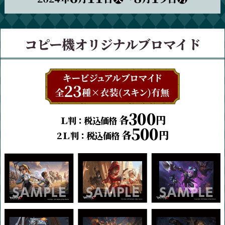
コピー機オリジナルブロマイド
300
各
円
Ｌ判：税込価格
500
各
円
2Ｌ判：税込価格