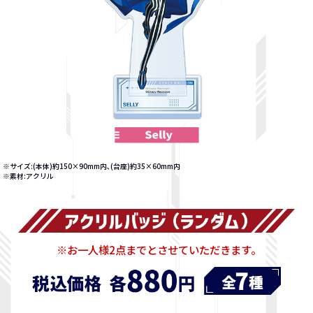
※サイズ:(本体)約150×90mm内､(台座)約35×60mm内
※素材:アクリル
※お一人様2点までとさせていただきます｡