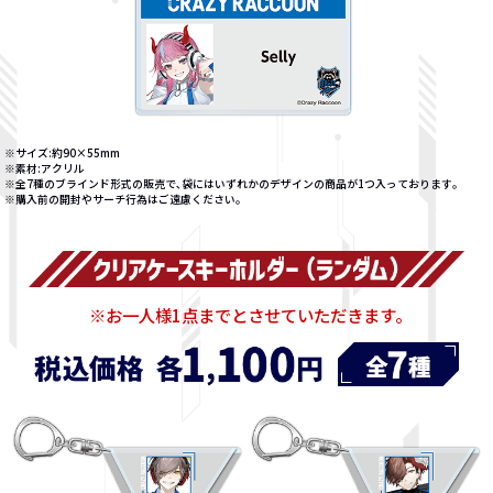
※サイズ:約90×55mm
※素材:アクリル
※全7種のブラインド形式の販売で､袋にはいずれかのデザインの商品が1つ入っております｡
※購入前の開封やサーチ行為はご遠慮ください｡
※お一人様1点までとさせていただきます｡