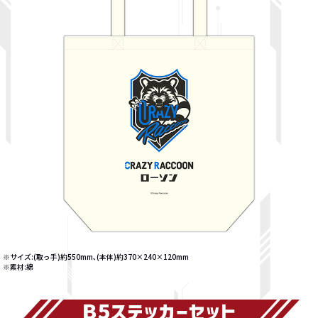
※サイズ:(取っ手)約550mm､(本体)約370×240×120mm
※素材:綿