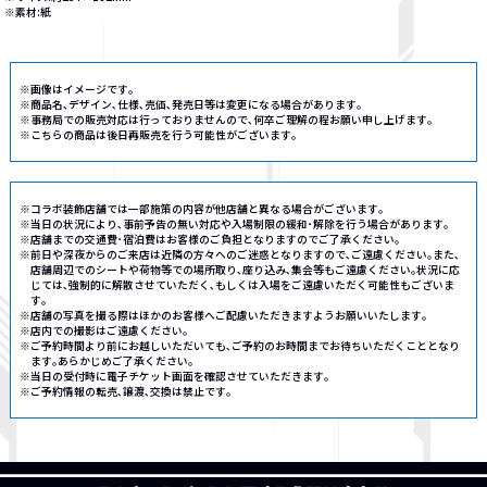
※素材:紙
※画像はイメージです｡
※商品名､デザイン､仕様､売価､発売日等は変更になる場合があります｡
※事務局での販売対応は行っておりませんので､何卒ご理解の程お願い申し上げます｡
※こちらの商品は後日再販売を行う可能性がございます｡
※コラボ装飾店舗では一部施策の内容が他店舗と異なる場合がございます｡
※当日の状況により､事前予告の無い対応や入場制限の緩和･解除を行う場合があります｡
※店舗までの交通費･宿泊費はお客様のご負担となりますのでご了承ください｡
※前日や深夜からのご来店は近隣の方々へのご迷惑となりますので､ご遠慮ください｡また､
店舗周辺でのシートや荷物等での場所取り､座り込み､集会等もご遠慮ください｡状況に応
じては､強制的に解散させていただく､もしくは入場をご遠慮いただく可能性もございま
す｡
※店舗の写真を撮る際はほかのお客様へご配慮いただきますようお願いいたします｡
※店内での撮影はご遠慮ください｡
※ご予約時間より前にお越しいただいても､ご予約のお時間までお待ちいただくこととなり
ます｡あらかじめご了承ください｡
※当日の受付時に電子チケット画面を確認させていただきます｡
※ご予約情報の転売､譲渡､交換は禁止です｡