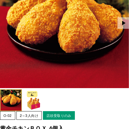
O-02
2～3人向け
店頭受取りのみ
黄金チキンＢＯＸ 4個入