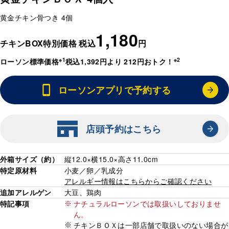
黄金チキン骨つき 4個
1,180
チキンBOX特別価格 税込
円
※1
※2
ローソン標準価格
税込1,392円より 212円おトク！
ローソンアプリで予約する
店頭予約はこちら
外箱サイズ（約）
縦12.0×横15.0×高さ11.0cm
特定原材料
小麦／卵／乳成分
アレルギー情報はこちらからご確認ください
追加アレルゲン
大豆、鶏肉
特記事項
ナチュラルローソンでは取扱いしておりませ
ん。
チキンＢＯＸは一部店舗で取扱いのない場合が