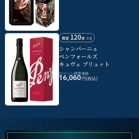
120
限定
本 ※1
シャンパーニュ
ペンフォールズ
キュヴェ ブリュット
ローソン標準価格
16,060
円(税込)