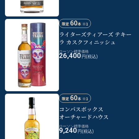
60
限定
本 ※1
ライターズティアーズ
テキー
ラ
カスクフィニッシュ
ローソン標準価格
26,400
円(税込)
60
限定
本 ※1
コンパスボックス
オーチャードハウス
ローソン標準価格
9,240
円(税込)