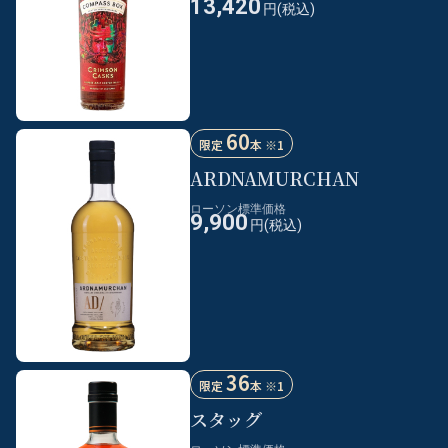
13,420
円(税込)
60
限定
本 ※1
ARDNAMURCHAN
ローソン標準価格
9,900
円(税込)
36
限定
本 ※1
スタッグ