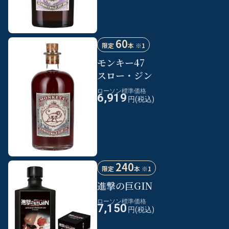
60
限定
本 ※1
モンキー47
スロー・ジン
ローソン標準価格
6,919
円(税込)
240
限定
本 ※1
進撃の巨GIN
ローソン標準価格
7,150
円(税込)