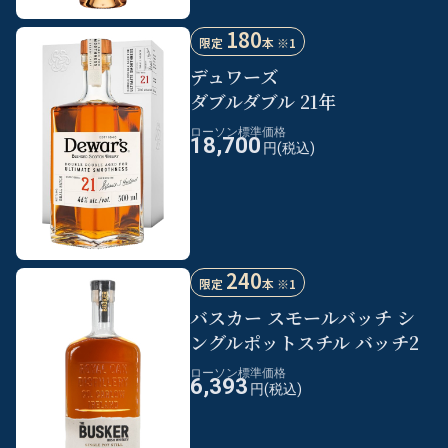
180
限定
本 ※1
デュワーズ
ダブルダブル 21年
ローソン標準価格
18,700
円(税込)
240
限定
本 ※1
バスカー スモールバッチ
シ
ングルポットスチル
バッチ2
ローソン標準価格
6,393
円(税込)