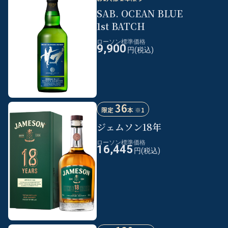
SAB. OCEAN BLUE
1st BATCH
ローソン標準価格
9,900
円(税込)
36
限定
本 ※1
ジェムソン18年
ローソン標準価格
16,445
円(税込)