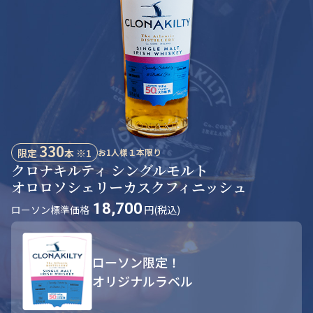
330
限定
本 ※1
お1人様１本限り
クロナキルティ
シングルモルト
オロロソシェリーカスクフィニッシュ
18,700
ローソン標準価格
円(税込)
ローソン限定！
オリジナルラベル