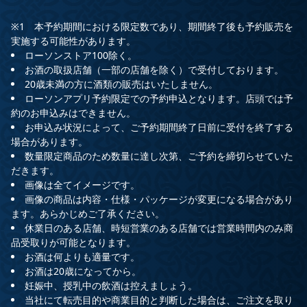
※1 本予約期間における限定数であり、期間終了後も予約販売を
実施する可能性があります。
ローソンストア100除く。
お酒の取扱店舗（一部の店舗を除く）で受付しております。
20歳未満の方に酒類の販売はいたしません。
ローソンアプリ予約限定での予約申込となります。店頭では予
約のお申込みはできません。
お申込み状況によって、ご予約期間終了日前に受付を終了する
場合があります。
数量限定商品のため数量に達し次第、ご予約を締切らせていた
だきます。
画像は全てイメージです。
画像の商品は内容・仕様・パッケージが変更になる場合があり
ます。あらかじめご了承ください。
休業日のある店舗、時短営業のある店舗では営業時間内のみ商
品受取りが可能となります。
お酒は何よりも適量です。
お酒は20歳になってから。
妊娠中、授乳中の飲酒は控えましょう。
当社にて転売目的や商業目的と判断した場合は、ご注文を取り