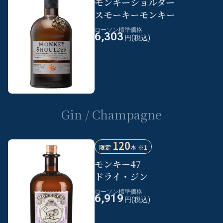
モンキーショルダー
スモーキーモンキー
ローソン標準価格
6,303
円(税込)
Gin / Champagne
120
限定
本 ※1
モンキー47
ドライ・ジン
ローソン標準価格
6,919
円(税込)