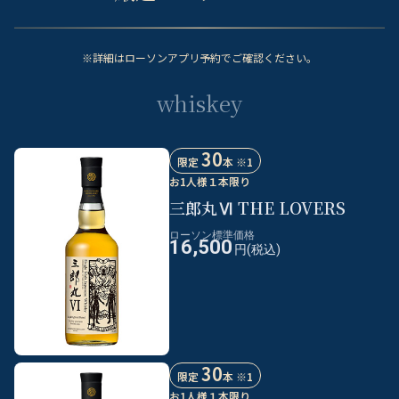
※詳細はローソンアプリ予約でご確認ください。
whiskey
30
限定
本 ※1
お1人様１本限り
三郎丸Ⅵ THE LOVERS
ローソン標準価格
16,500
円(税込)
30
限定
本 ※1
お1人様１本限り