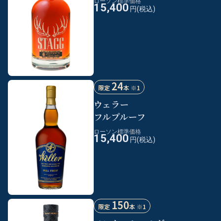
ローソン標準価格
15,400
円(税込)
24
限定
本 ※1
ウェラー
フルプルーフ
ローソン標準価格
15,400
円(税込)
150
限定
本 ※1