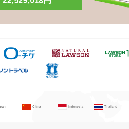
22,529,018円
apan
China
Indonesia
Thailand