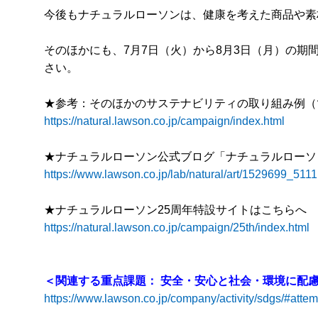
今後もナチュラルローソンは、健康を考えた商品や素
そのほかにも、7月7日（火）から8月3日（月）の
さい。
★参考：そのほかのサステナビリティの取り組み例（で
https://natural.lawson.co.jp/campaign/index.html
★ナチュラルローソン公式ブログ「ナチュラルローソ
https://www.lawson.co.jp/lab/natural/art/1529699_5111
★ナチュラルローソン25周年特設サイトはこちらへ
https://natural.lawson.co.jp/campaign/25th/index.html
＜関連する重点課題： 安全・安心と社会・環境に配
https://www.lawson.co.jp/company/activity/sdgs/#atte