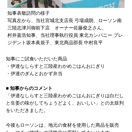
知事表敬訪問の様子
写真左から、当社宮城北支店長 弓場成朗、ローソン南
三陸志津川御前下店 オーナー佐藤俊之さん、
村井嘉浩知事、当社理事執行役員 東北カンパニー プレ
ジデント坂本眞規子、東北商品部長 中村良平
知事にご試食いただいた商品
・伊達なしらすと三陸産わかめごはんおにぎり
・伊達のぎんとおかず弁当
■
知事からのコメント
「伊達なしらすと三陸産わかめごはんおにぎりは白だし
と生姜の味がしてちょうどよく、おいしい」との太鼓判
をいただきました。
今後もローソンは、地元の食材を使用した商品を販売