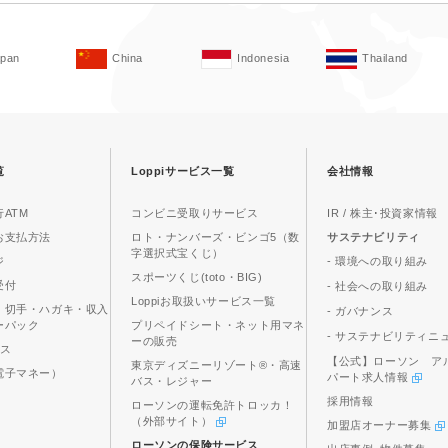
apan
China
Indonesia
Thailand
覧
Loppiサービス一覧
会社情報
ATM
コンビニ受取りサービス
IR / 株主･投資家情報
お支払方法
ロト・ナンバーズ・ビンゴ5（数
サステナビリティ
字選択式宝くじ）
ジ
- 環境への取り組み
スポーツくじ(toto・BIG)
受付
- 社会への取り組み
Loppiお取扱いサービス一覧
、切手・ハガキ・収入
- ガバナンス
ーパック
プリペイドシート・ネット用マネ
- サステナビリティニ
ーの販売
ビス
【公式】ローソン ア
東京ディズニーリゾート®・高速
電子マネー）
パート求人情報
バス・レジャー
採用情報
ローソンの運転免許トロッカ！
（外部サイト）
加盟店オーナー募集
ローソンの保険サービス