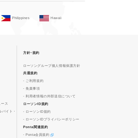
Philippines
Hawaii
方針･規約
ローソングループ個人情報保護方針
共通規約
- ご利用規約
- 免責事項
- 利用者情報の外部送信について
ュース
ローソンID規約
ルバイト・
- ローソンID規約
- ローソンIDプライバシーポリシー
Ponta関連規約
- Ponta会員規約