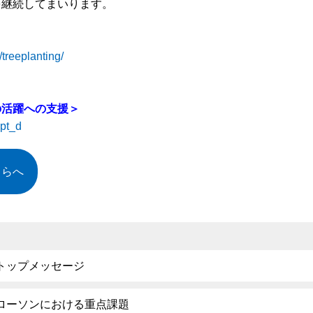
を継続してまいります。
treeplanting/
の活躍への支援＞
mpt_d
ちらへ
トップメッセージ
ローソンにおける重点課題