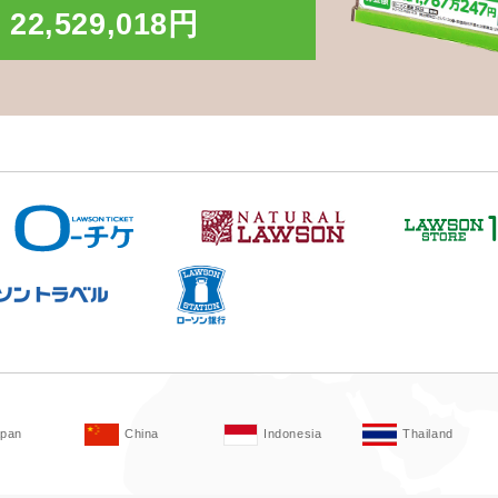
22,529,018円
apan
China
Indonesia
Thailand