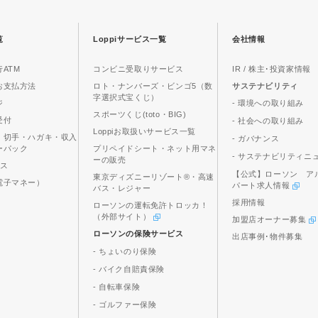
覧
Loppiサービス一覧
会社情報
ATM
コンビニ受取りサービス
IR / 株主･投資家情報
お支払方法
ロト・ナンバーズ・ビンゴ5（数
サステナビリティ
字選択式宝くじ）
ジ
- 環境への取り組み
スポーツくじ(toto・BIG)
受付
- 社会への取り組み
Loppiお取扱いサービス一覧
、切手・ハガキ・収入
- ガバナンス
ーパック
プリペイドシート・ネット用マネ
- サステナビリティニ
ーの販売
ビス
【公式】ローソン ア
東京ディズニーリゾート®・高速
電子マネー）
パート求人情報
バス・レジャー
採用情報
ローソンの運転免許トロッカ！
（外部サイト）
加盟店オーナー募集
ローソンの保険サービス
出店事例･物件募集
- ちょいのり保険
- バイク自賠責保険
- 自転車保険
- ゴルファー保険