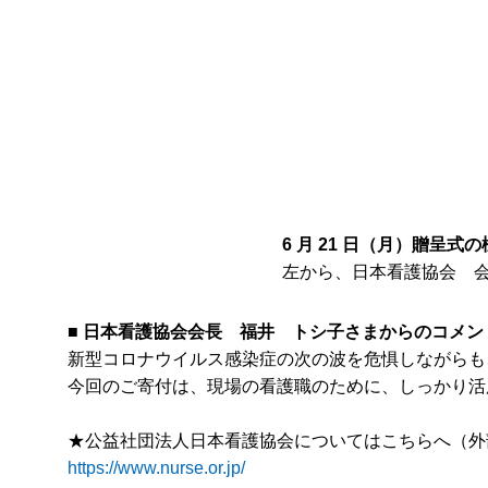
6
月
21
日（月）贈呈式の
左から、日本看護協会 会長 福井 ト
■
日本看護協会会長 福井 トシ子さまからのコメン
新型コロナウイルス感染症の次の波を危惧しながらも
今回のご寄付は、現場の看護職のために、しっかり活
★公益社団法人日本看護協会についてはこちらへ（外
https://www.nurse.or.jp/