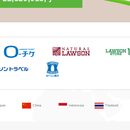
apan
China
Indonesia
Thailand