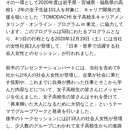
その一環として2020年度は岩手県・宮城県・福島県の高
校1・2年の女子生徒101人を対象に、キャリア開発の支
援を狙いとした「TOMODACHI 女子高校生キャリアメン
タリング・オンライン・プログラム in 東北」に協力して
います。このプログラムは5回にわたるプログラムとな
り、4つ目の行程となる2020年12月19日（土）には当社
の女性社員3人が登壇して、「日本・世界で活躍する社
会人女性とのセッション」が行われました。
前半のプレゼンテーションパートには、当社を含めて6
社から計6人の社会人女性が登壇し、企業が社会に果た
す役割や、これまでに自身が携わった仕事とそこから学
んだ内容などについて、女子高校生の皆さんにメッセー
ジを伝えました。女子高校生の皆さんはそれを受けて、
「将来輝いた大人になるために大切なこと」というテー
マでグループワークと発表を行いました。
後半のトークセッションには計18人の社会人女性が登壇
し、少人数のグループにわかれて女子高校生からの進路