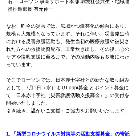
右： ローソン 事業サポート本部 環境社会共生・地域連
携推進部長 有元伸一
なお、昨今の災害では、広域かつ激甚化の傾向にあり、
規模も大規模となっています。それに伴い、災害発生時
における災害救護活動も、発生当初の医療救護や被災さ
れた方への救援物資配布、非常炊き出し、その後、心の
ケアや復興支援に至るまで、その活動内容も多岐にわた
っています。
そこでローソンでは、日本赤十字社との新たな取り組み
として、7月1日（水）よりLoppi募金 とポイント募金に
て「日本赤十字社（災害救護活動支援募金）」の受付を
開始いたしました。
引き続き、温かいご支援・ご協力をお願いいたします。
1.
「新型コロナウイルス対策等の活動支援募金」の寄託