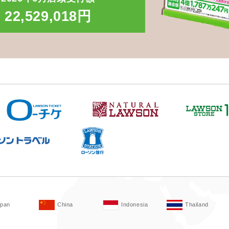
22,529,018円
apan
China
Indonesia
Thailand