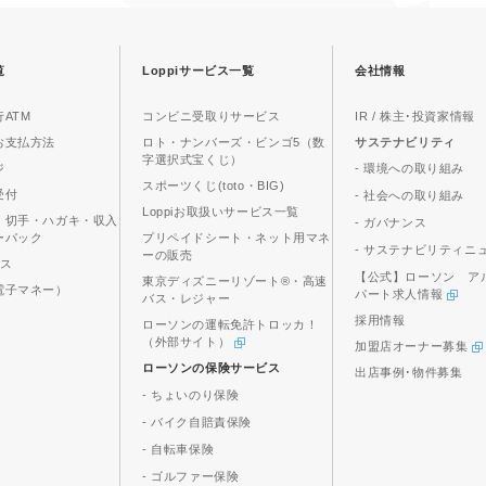
覧
Loppiサービス一覧
会社情報
ATM
コンビニ受取りサービス
IR / 株主･投資家情報
お支払方法
ロト・ナンバーズ・ビンゴ5（数
サステナビリティ
字選択式宝くじ）
ジ
- 環境への取り組み
スポーツくじ(toto・BIG)
受付
- 社会への取り組み
Loppiお取扱いサービス一覧
、切手・ハガキ・収入
- ガバナンス
ーパック
プリペイドシート・ネット用マネ
- サステナビリティニ
ーの販売
ビス
【公式】ローソン ア
東京ディズニーリゾート®・高速
電子マネー）
パート求人情報
バス・レジャー
採用情報
ローソンの運転免許トロッカ！
（外部サイト）
加盟店オーナー募集
ローソンの保険サービス
出店事例･物件募集
- ちょいのり保険
- バイク自賠責保険
- 自転車保険
- ゴルファー保険