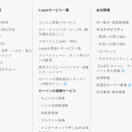
覧
Loppiサービス一覧
会社情報
ATM
コンビニ受取りサービス
IR / 株主･投資家情報
お支払方法
ロト・ナンバーズ・ビンゴ5（数
サステナビリティ
字選択式宝くじ）
ジ
- 環境への取り組み
スポーツくじ(toto・BIG)
受付
- 社会への取り組み
Loppiお取扱いサービス一覧
、切手・ハガキ・収入
- ガバナンス
ーパック
プリペイドシート・ネット用マネ
- サステナビリティニ
ーの販売
ビス
【公式】ローソン ア
東京ディズニーリゾート®・高速
電子マネー）
パート求人情報
バス・レジャー
採用情報
ローソンの運転免許トロッカ！
（外部サイト）
加盟店オーナー募集
ローソンの保険サービス
出店事例･物件募集
- ちょいのり保険
- バイク自賠責保険
- 自転車保険
- ゴルファー保険
- インターネットで申し込める保