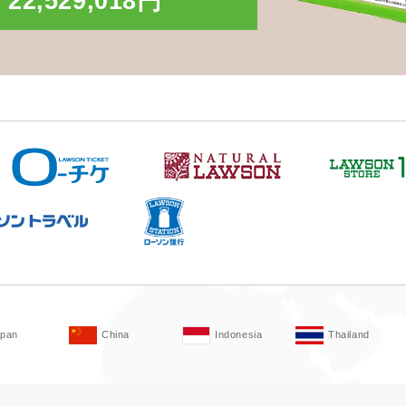
22,529,018円
apan
China
Indonesia
Thailand