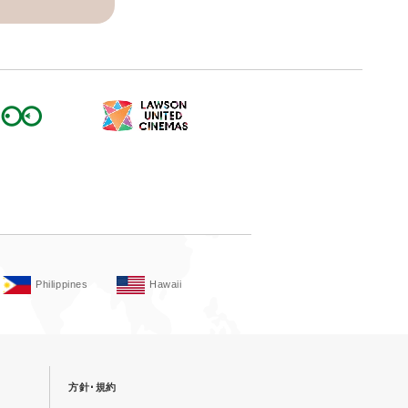
Philippines
Hawaii
方針･規約