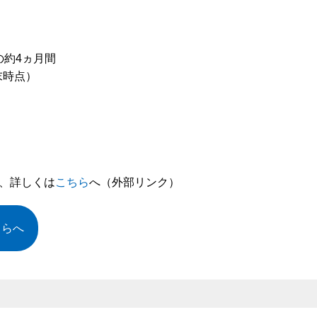
の約4ヵ月間
末時点）
、詳しくは
こちら
へ（外部リンク）
ちらへ