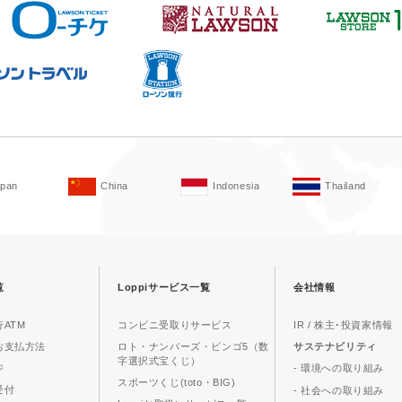
apan
China
Indonesia
Thailand
覧
Loppiサービス一覧
会社情報
ATM
コンビニ受取りサービス
IR / 株主･投資家情報
お支払方法
ロト・ナンバーズ・ビンゴ5（数
サステナビリティ
字選択式宝くじ）
ジ
- 環境への取り組み
スポーツくじ(toto・BIG)
受付
- 社会への取り組み