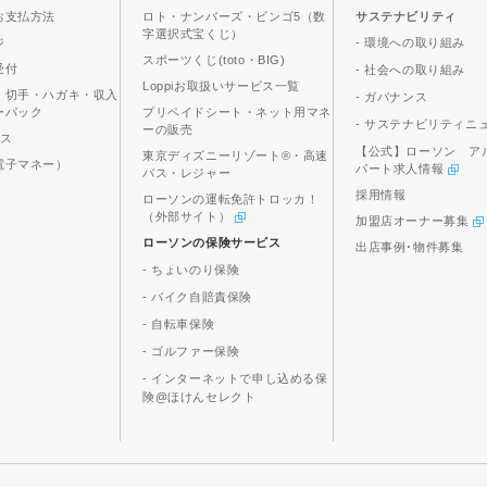
お支払方法
ロト・ナンバーズ・ビンゴ5（数
サステナビリティ
字選択式宝くじ）
ジ
- 環境への取り組み
スポーツくじ(toto・BIG)
受付
- 社会への取り組み
Loppiお取扱いサービス一覧
、切手・ハガキ・収入
- ガバナンス
ーパック
プリペイドシート・ネット用マネ
- サステナビリティニ
ーの販売
ビス
【公式】ローソン ア
東京ディズニーリゾート®・高速
電子マネー）
パート求人情報
バス・レジャー
採用情報
ローソンの運転免許トロッカ！
（外部サイト）
加盟店オーナー募集
ローソンの保険サービス
出店事例･物件募集
- ちょいのり保険
- バイク自賠責保険
- 自転車保険
- ゴルファー保険
- インターネットで申し込める保
険@ほけんセレクト