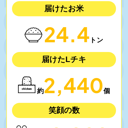
届けたお米
24.4
トン
届けたLチキ
2,440
約
個
笑顔の数