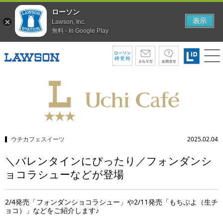
ローソン
表示
Lawson, Inc.
無料 - In Google Play
ウチカフェスイーツ
2025.02.04
＼バレンタインにぴったり／フォンダンシ
ョコラシューなどが登場
2/4発売「フォンダンショコラシュー」や2/11発売「もちぷよ（生チ
ョコ）」などをご紹介します♪