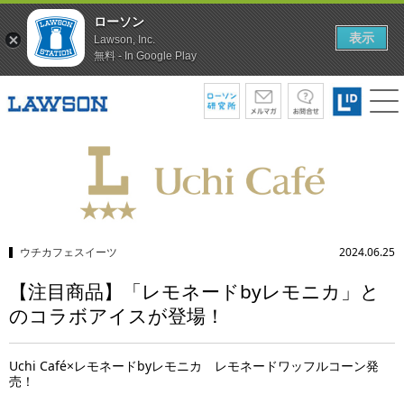
ローソン
表示
Lawson, Inc.
無料 - In Google Play
ウチカフェスイーツ
2024.06.25
【注目商品】「レモネードbyレモニカ」と
のコラボアイスが登場！
Uchi Café×レモネードbyレモニカ レモネードワッフルコーン発
売！