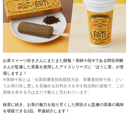
お茶スイーツ好きさんにまたまた朗報！茶師十段※である関谷祥嗣
さんが監修した茶葉を使用したアイスシリーズに「ほうじ茶」が登
場しますよ！
※茶師十段とは「全国茶審査技術競技大会、茶審査技術十段」とい
うお茶の良し悪しを見極める目利き力を示す段位制の資格で、この
資格を有する方はまだ十数人と言われています。
抹茶に続き、お茶の魅力を知り尽くした関谷さん監修の茶葉の風味
を堪能できる2品、早速紹介します！