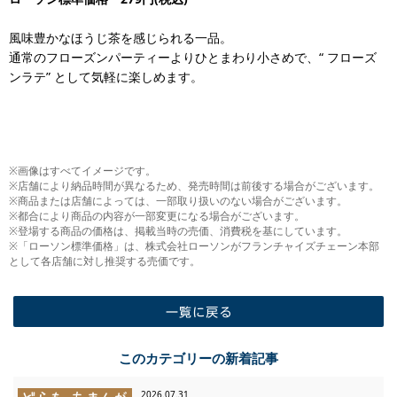
風味豊かなほうじ茶を感じられる一品。
通常のフローズンパーティーよりひとまわり小さめで、“ フローズ
ンラテ” として気軽に楽しめます。
※画像はすべてイメージです。
※店舗により納品時間が異なるため、発売時間は前後する場合がございます。
※商品または店舗によっては、一部取り扱いのない場合がございます。
※都合により商品の内容が一部変更になる場合がございます。
※登場する商品の価格は、掲載当時の売価、消費税を基にしています。
※「ローソン標準価格」は、株式会社ローソンがフランチャイズチェーン本部
として各店舗に対し推奨する売価です。
一覧に戻る
このカテゴリーの新着記事
2026.07.31