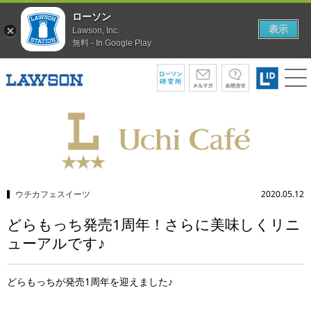
ローソン
表示
Lawson, Inc.
無料 - In Google Play
ウチカフェスイーツ
2020.05.12
どらもっち発売1周年！さらに美味しくリニ
ューアルです♪
どらもっちが発売1周年を迎えました♪