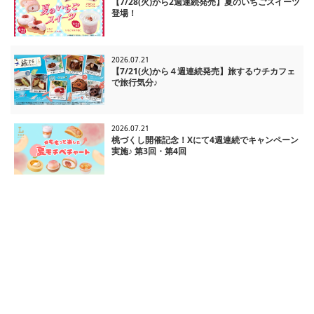
【7/28(火)から2週連続発売】夏のいちごスイーツ
登場！
2026.07.21
【7/21(火)から４週連続発売】旅するウチカフェ
で旅行気分♪
2026.07.21
桃づくし開催記念！Xにて4週連続でキャンペーン
実施♪ 第3回・第4回