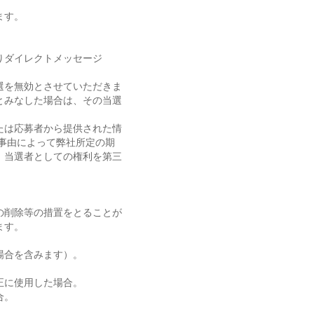
ます。
よりダイレクトメッセージ
選を無効とさせていただきま
とみなした場合は、その当選
たは応募者から提供された情
事由によって弊社所定の期
、当選者としての権利を第三
の削除等の措置をとることが
ます。
場合を含みます）。
不正に使用した場合。
合。