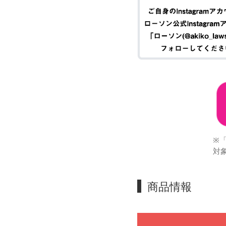
※
対
商品情報