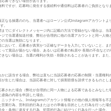
は応募できない場合があります。
無料ですが、応募時に発生する接続料や通信料は応募者のご負担となり
正なる抽選ののち、当選者へはローソン公式Instagramアカウント
ます。
間までにダイレクトメッセージ内に記載の方法で登録がない場合は、当
ージで当選通知送付後、弊社が合理的に他の当選アカウントと同一人物
での当選は無効になります。
送において、応募者が真実かつ正確なデータを入力していないこと、ま
よって賞品が届かない場合、あるいは応募者の転居や 長期の不在などの
できない場合は、当選の権利が失効・削除されることがあります。また
れかに該当する場合、弊社は直ちに当該応募者の応募の制限・当選権利
害が生じた場合は、当該応募者に対して損害賠償を請求できるものとし
応募された場合（弊社が合理的に同一人物による応募であるとみなした
に虚偽の内容を申請した場合。
ニックネーム、Instagramのアカウント情報その他の個人情報等を
た営業行為、営利目的行為またはその準備を目的とした行為を行った場
法令・条例に違反する行為、犯罪的行為に結びつく行為を行った場合。