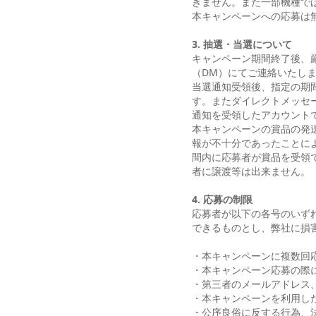
きません。また一部機種で
本キャンペーンへの応募は
3. 抽選・当選について
キャンペーン期間終了後、厳
（DM）にてご連絡いたし
当選通知受領後、指定の期
す。またダイレクトメッセ
通知を受領したアカウント
本キャンペーンの賞品の発
報が不十分であったことに
間内に応募者が賞品を受領
者に譲渡等は出来ません。
4. 応募の制限
応募者が以下の各号のいず
できるものとし、弊社に損
・本キャンペーンに複数回
・本キャンペーン応募の際
・第三者のメールアドレス、
・本キャンペーンを利用し
・公序良俗に反する行為、