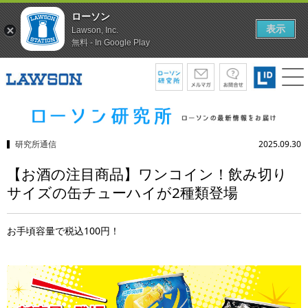
ローソン
表示
Lawson, Inc.
無料 - In Google Play
研究所通信
2025.09.30
【お酒の注目商品】ワンコイン！飲み切り
サイズの缶チューハイが2種類登場
お手頃容量で税込100円！