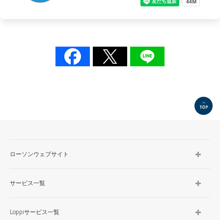
岩見沢８条西十一丁目
岩見沢日の出町
- 虻田郡
京極
- 江別市
江別野幌寿町
- 小樽市
小樽富岡一丁目
TOP
小樽銭函三丁目
- 空知群
ローソンウェブサイト
南幌町中央
サービス一覧
Loppiサービス一覧