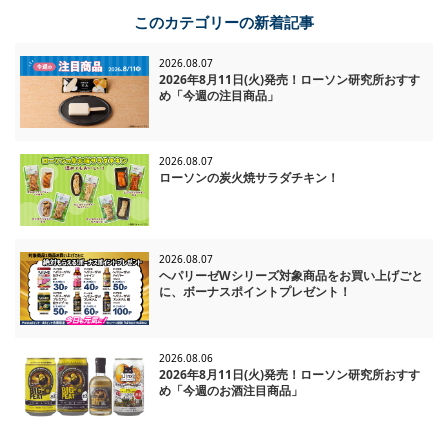
- 稚内市
札幌北郷8条八丁目
- 亀田郡
このカテゴリーの新着記事
稚内こまどり五丁目
- 釧路市
札幌北34条西八丁目
七飯町峠下
釧路星が浦大通
札幌元町駅前
七飯あかまつ公園前
2026.08.07
- 当麻町
釧路貝塚三丁目
札幌東札幌2条
2026年8月11日(火)発売！ローソン研究所おすす
当麻
- 登別市
釧路曙
札幌川沿18条一丁目
め「今週の注目商品」
登別若山町
釧路昭和
札幌西野7条
- 士別市
釧路愛国西三丁目
札幌平岸8条十三丁目
士別大通西三丁目
- 室蘭市
札幌平和通十五丁目
2026.08.07
室蘭海岸町
- 帯広市
ローソンの炭火焼サラダチキン！
札幌北26条東
- 枝幸郡
帯広西２１条南四丁目
札幌新琴似7条一二丁目
浜頓別役場前
- 八雲町
札幌月寒中央八丁目
八雲町本町
- 美幌町
2026.08.07
- 紋別市
美幌稲美
-石狩市
ヘパリーゼWシリーズ対象商品をお買い上げごと
紋別落石町
- 静内町
石狩花川南３条
に、ボーナスポイントプレゼント！
静内青柳町
- 斜里町
- 空知群
斜里青葉町
- 北広島市
上富良野大町
- 日高町
北広島大曲柏葉五丁目
2026.08.06
日高富川インター前
- 遠軽町
2026年8月11日(火)発売！ローソン研究所おすす
ファイターズローソン北広島美沢
め「今週のお酒注目商品」
- 富良野市
遠軽東町
北広島輪厚中央
富良野若松町
- 苫小牧市
富良野緑町
苫小牧白鳥
-芽室町
- 千歳市