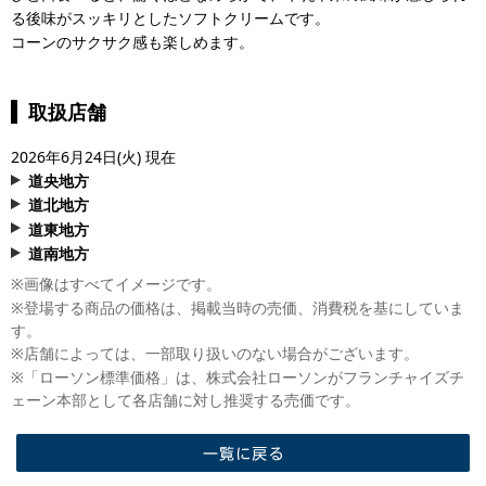
る後味がスッキリとしたソフトクリームです。
コーンのサクサク感も楽しめます。
取扱店舗
2026年6月24日(火) 現在
道央地方
道北地方
- 札幌市
道東地方
札幌真栄３条二丁目
- 旭川市
道南地方
札幌里塚１条三丁目
旭川東光１０条七丁目
- 北見市
※
画像はすべてイメージです。
札幌澄川２条
旭川末広１条一丁目
北見中央三輪
- 函館市
※
登場する商品の価格は、掲載当時の売価、消費税を基にしていま
札幌豊平３条一丁目
旭川新星町
北見西三輪
函館富岡二丁目
す。
札幌大谷地西五丁目
旭川神楽５条
北見高栄東町
函館石川町
※
店舗によっては、一部取り扱いのない場合がございます。
札幌北6条東二丁目
旭川２条八丁目
北見本町五丁目
函館時任鈴かけ通
※
「ローソン標準価格」は、株式会社ローソンがフランチャイズチ
札幌北２７条西七丁目
北見常盤町
函館空港インター
ェーン本部として各店舗に対し推奨する売価です。
- 東川町
札幌本通二十一丁目
北見春光町
函館朝市
東川北町六丁目
すすきの南８条
北見三住町
鹿部町
定山渓温泉東
北見寿町
一覧に戻る