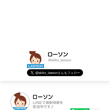
苫小牧明野南通
芽室東１０条
千歳朝日町四丁目
千歳上長都
-広尾郡
苫小牧柏木町
- 恵庭市
広尾サンタランド入口
苫小牧ウトナイ
恵庭白樺町
苫小牧拓勇西町六丁目
静内高砂町
- 芦別市
芦別北４条東
- 平取町
平取本町
- 美唄市
美唄大通西1条
- 深川市
深川市役所前
- 長沼町
長沼町
- 上砂川町
上砂川町
- 岩見沢市