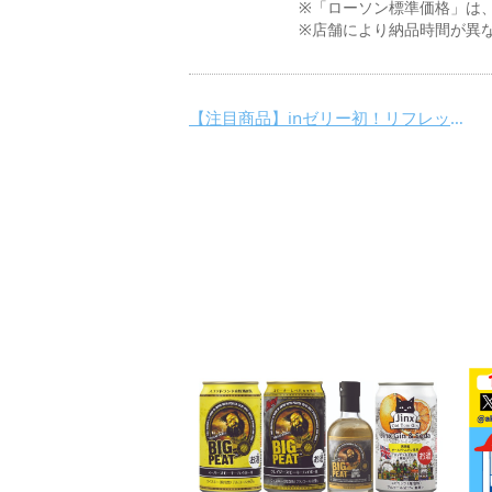
※「ローソン標準価格」は
※店舗により納品時間が異
【注目商品】inゼリー初！リフレッシュ系フレーバー「CHILL＆GO オレンジ味」がローソン限定で登場