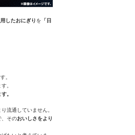
使用したおにぎり
を
「日
ます。
ます。
ます。
まり流通していません。
で、その
おいしさをより