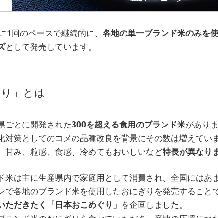
月に1回のペースで継続的に、
各地の単一ブランド米のみを
ズ
として発売しています。
ぐり」とは
県ごとに開発された
300を超える食用のブランド米
があり
化対策としてのコメの品種改良を背景にその数は増えてい
、甘み、粒感、食感、冷めてもおいしいなど
特長が異なり
ド米は主に生産県内で家庭用として消費され、全国にはあ
ンで各地のブランド米を使用したおにぎりを発売すること
いただきたく「日本おこめぐり」
を企画しました。