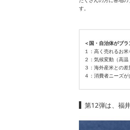
たくさんの方に各地の
す。
＜国・自治体がブラ
１：高く売れるお米
２：気候変動（高温
３：海外産米との差
４：消費者ニーズが
第12弾は、福