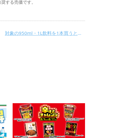
推奨する売価です。
対象の950ml・1L飲料を1本買うと、次回から使える対象の950ml・1L飲料の50円引券がもらえる！