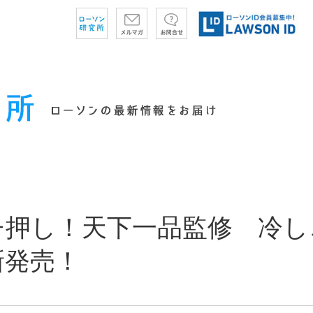
チ押し！天下一品監修 冷し
新発売！