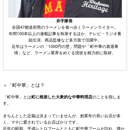
井手隊長
全国47都道府県のラーメンを食べ歩くラーメンライター。
年間100本以上の連載記事を執筆するほか、テレビ・ラジオ番
組出演、商品監修など多方面で活躍中。
近年はラーメンの「1000円の壁」問題や「町中華の衰退事
情」など、ラーメン業界をめぐる現状を精力的に取材。
＞「町中華」とは？
「町中華」とは
町に根差した大衆的な中華料理店
のことを指しま
す。
きちんとした定義は決まっていませんが、創業年の長いお店が多
く、マチに愛されているお店ばかりです。
近年の昭和、平成レトロブームとともに町中華ブームが訪れ、懐か