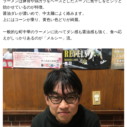
ラーメンは豚骨や鶏ガラをベースとしたスープに煮干しをビシッと
効かせているのが特徴。
醤油ダレが濃いめで、中太麺によく絡みます。
上にはコーンが乗り、黄色い色どりが綺麗。
一般的な町中華のラーメンに比べてダシ感も醤油感も強く、食べ応
えがしっかりあるのが「メルシー」流。