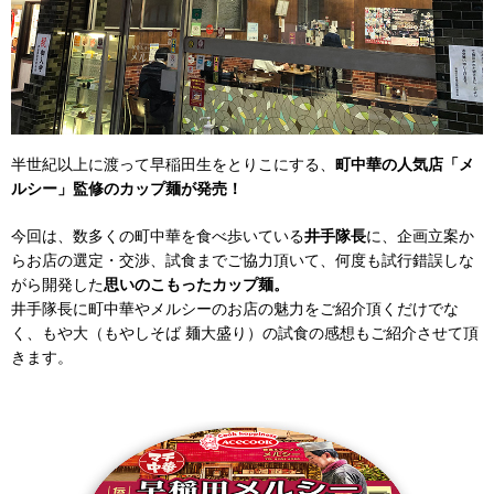
半世紀以上に渡って早稲田生をとりこにする、
町中華の人気店「メ
ルシー」監修のカップ麺が発売！
今回は、数多くの町中華を食べ歩いている
井手隊長
に、企画立案か
らお店の選定・交渉、試食までご協力頂いて、何度も試行錯誤しな
がら開発した
思いのこもったカップ麺。
井手隊長に町中華やメルシーのお店の魅力をご紹介頂くだけでな
く、もや大（もやしそば 麺大盛り）の試食の感想もご紹介させて頂
きます。