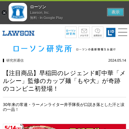
ローソン
表示
Lawson, Inc.
無料 - In Google Play
研究所通信
2024.05.14
【注目商品】早稲田のレジェンド町中華「メ
ルシー」監修のカップ麺「もや大」が奇跡
のコンビニ初登場！
30年来の常連・ラーメンライター井手隊長が口説き落とした汗と涙
の一品！