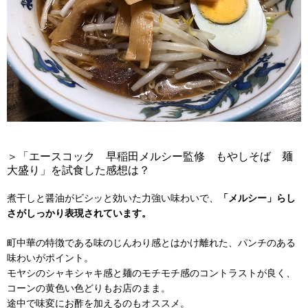
＞「エースコック 早稲田メルシー監修 もやしそば 麺
大盛り」を試食した感想は？
煮干しと醤油がビシッと効いた力強い味わいで、
「メルシー」らし
さがしっかり表現されています。
町中華の特徴である味のじんわり感とはかけ離れた、パンチのある
味わいがポイント。
モヤシのシャキシャキ感と麺のモチモチ感のコントラストが良く、
コーンの黄色い色どりもお店のまま。
途中で味変にお酢を加えるのもオススメ。