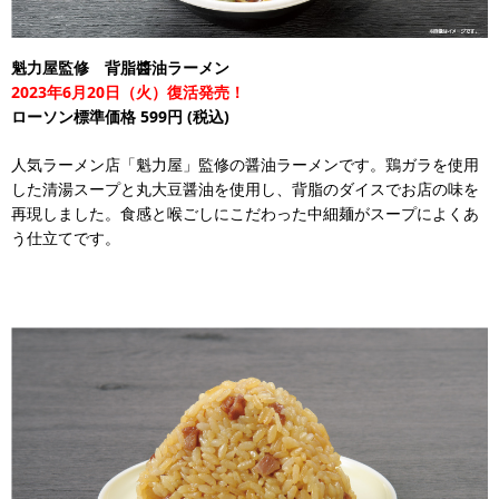
魁力屋監修 背脂醬油ラーメン
2023年6月20日（火）復活発売！
ローソン標準価格 599円
(税込)
人気ラーメン店「魁力屋」監修の醤油ラーメンです。鶏ガラを使用
した清湯スープと丸大豆醤油を使用し、背脂のダイスでお店の味を
再現しました。食感と喉ごしにこだわった中細麺がスープによくあ
う仕立てです。