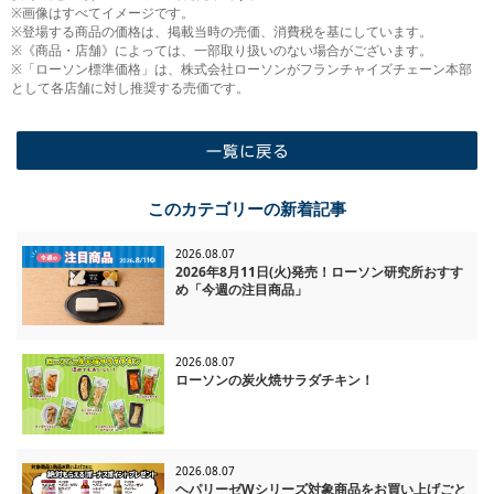
※画像はすべてイメージです。
※登場する商品の価格は、掲載当時の売価、消費税を基にしています。
※《商品・店舗》によっては、一部取り扱いのない場合がございます。
※「ローソン標準価格」は、株式会社ローソンがフランチャイズチェーン本部
として各店舗に対し推奨する売価です。
一覧に戻る
このカテゴリーの新着記事
2026.08.07
2026年8月11日(火)発売！ローソン研究所おすす
め「今週の注目商品」
2026.08.07
ローソンの炭火焼サラダチキン！
2026.08.07
ヘパリーゼWシリーズ対象商品をお買い上げごと