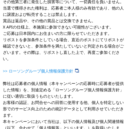
その他第三者に発生した損害等について、一切責任を負いません。
当選で獲得された権利は、応募者ご本人様のみ有効であり、他の人
に譲渡および転売することは禁止します。
賞品は返品や、その他の賞品とは交換できません。
X APIの仕様上、本施策に参加できない可能性がございます。
ご応募は日本国内にお住まいの方に限らせていただきます。
リポストを参加条件としている場合、直近のポストにてリポストが
確認できないと、参加条件を満たしていないと判定される場合がご
ざいます。その際は、リポストし直した上で、再度ご参加くださ
い。
>>
ローソングループ個人情報保護方針
弊社は応募者の個人情報（本キャンペーンの応募時に応募者が提供
した情報）を、別途定める「ローソングループ個人情報保護方針」
に従い適切に取扱うものといたします。
お客様の認証、お問合せへの回答に使用する他、個人を特定しない
形でのサービス向上のための統計データとして利用させていただき
ます。
本キャンペーンにおいて当社は、以下の個人情報及び個人関連情報
（以下、合わせて「個人情報等」といいます。）を取得いたしま