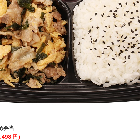
め弁当
込
498
円）