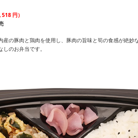
込
518
円）
売
内産の豚肉と鶏肉を使用し、豚肉の旨味と筍の食感が絶妙
なしのお弁当です。