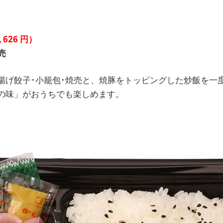
込
626
円）
売
揚げ餃子･小籠包･焼売と、焼豚をトッピングした炒飯を一
の味」がおうちでも楽しめます。