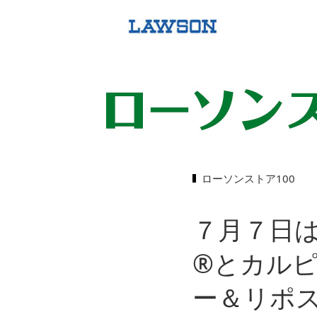
ローソンストア100
７月７日
®とカル
ー＆リポ