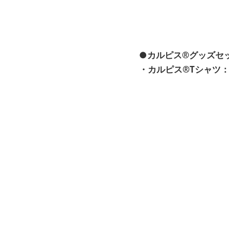
●カルピス®グッズセ
・カルピス®Tシャツ