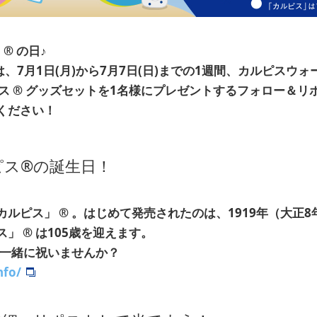
」
®
の日♪
は、7月1日(月)から7月7日(日)までの1週間、カルピスウォ
ス
®
グッズセットを1名様にプレゼントするフォロー＆リ
ください！
ピス®の誕生日！
カルピス」
®
。はじめて発売されたのは、1919年（大正8
ス」
®
は105歳を迎えます。
一緒に祝いませんか？
nfo/