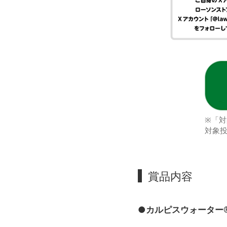
※「
対象
賞品内容
●カルピスウォーター® 