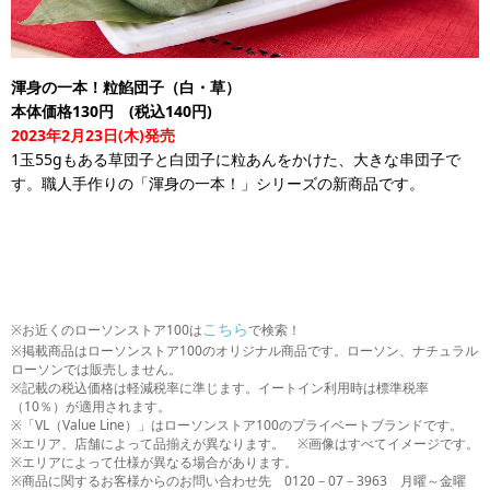
渾身の一本！粒餡団子（白・草）
本体価格130円 (税込140円)
2023年2月23日(木)発売
1玉55gもある草団子と白団子に粒あんをかけた、大きな串団子で
す。職人手作りの「渾身の一本！」シリーズの新商品です。
こちら
※お近くのローソンストア100は
で検索！
※掲載商品はローソンストア100のオリジナル商品です。ローソン、ナチュラル
ローソンでは販売しません。
※記載の税込価格は軽減税率に準じます。イートイン利用時は標準税率
（10％）が適用されます。
※「VL（Value Line）」はローソンストア100のプライベートブランドです。
※エリア、店舗によって品揃えが異なります。 ※画像はすべてイメージです。
※エリアによって仕様が異なる場合があります。
※商品に関するお客様からのお問い合わせ先 0120－07－3963 月曜～金曜