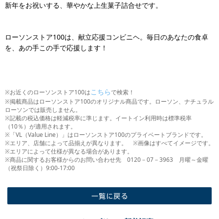
新年をお祝いする、華やかな上生菓子詰合せです。
ローソンストア100は、献立応援コンビニヘ。毎日のあなたの食卓
を、あの手この手で応援します！
こちら
※お近くのローソンストア100は
で検索！
※掲載商品はローソンストア100のオリジナル商品です。ローソン、ナチュラル
ローソンでは販売しません。
※記載の税込価格は軽減税率に準じます。イートイン利用時は標準税率
（10％）が適用されます。
※「VL（Value Line）」はローソンストア100のプライベートブランドです。
※エリア、店舗によって品揃えが異なります。 ※画像はすべてイメージです。
※エリアによって仕様が異なる場合があります。
※商品に関するお客様からのお問い合わせ先 0120－07－3963 月曜～金曜
（祝祭日除く）9:00-17:00
一覧に戻る