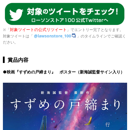
対象ツイートの公式リツイート
※「
」でエントリー完了となります。
@lawsonstore_100
対象ツイートは「
」のタイムラインでご確認く
ださい。
賞品内容
●映画『すずめの戸締まり』 ポスター（新海誠監督サイン入り）