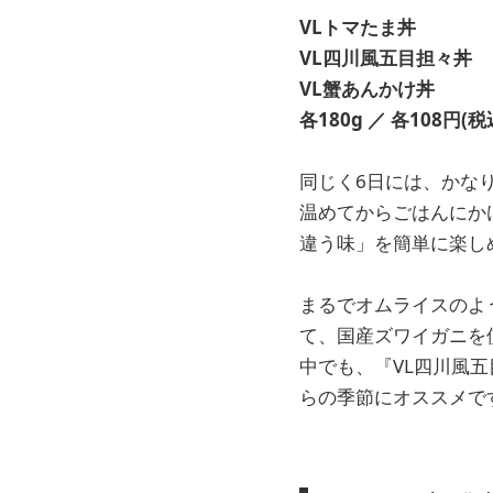
VLトマたま丼
VL四川風五目担々丼
VL蟹あんかけ丼
各180g ／ 各108円(税
同じく6日には、かな
温めてからごはんにか
違う味」を簡単に楽し
まるでオムライスのよ
て、国産ズワイガニを
中でも、『VL四川風
らの季節にオススメで