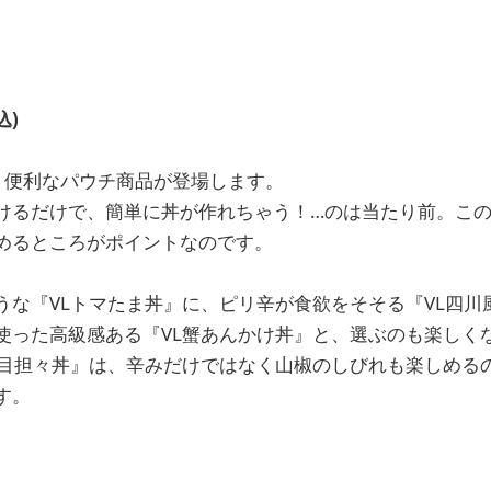
込)
り便利なパウチ商品が登場します。
けるだけで、簡単に丼が作れちゃう！…のは当たり前。こ
めるところがポイントなのです。
うな『VLトマたま丼』に、ピリ辛が食欲をそそる『VL四川
使った高級感ある『VL蟹あんかけ丼』と、選ぶのも楽しく
五目担々丼』は、辛みだけではなく山椒のしびれも楽しめる
す。