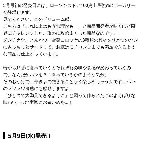
5月最初の発売日には、ローソンストア100史上最強?!のベーカリー
が登場します。
見てください、このボリューム感。
こちらは「これ以上はもう無理かも！」と商品開発者が呟くほど限
界にチャレンジした、攻めに攻めまくった商品なのです。
メンチカツ、とんかつ、野菜コロッケの3種類の具材をひとつのパン
にみっちりとサンドして、お腹はモチロン心までも満足できるよう
な商品に仕上がっています。
端から順番に食べていくとそれぞれの味や食感が変わっていくの
で、なんだかパンを３つ食べているかのような気分。
そのおかげで、最後まで飽きることなく楽しめちゃうんです。パン
のフワフワ食感にも感動しますよ。
「ひとつで大満足できるように」と願って作られたこのよくばりな
味わい、ぜひ実際にお確かめを…！
5月9日(水)発売！