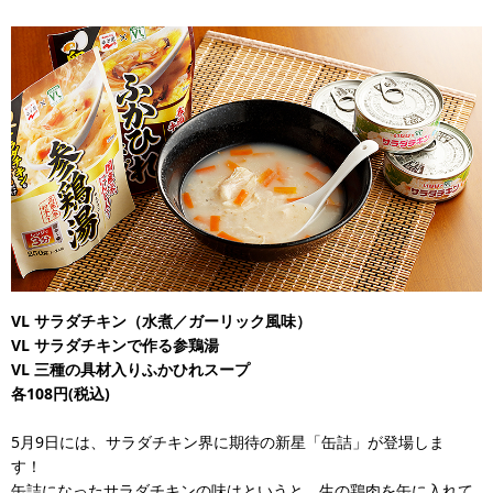
VL
サラダチキン（水煮／ガーリック風味）
VL サラダチキンで作る参鶏湯
VL 三種の具材入りふかひれスープ
各108円(税込)
5月9日には、サラダチキン界に期待の新星「缶詰」が登場しま
す！
缶詰になったサラダチキンの味はというと、生の鶏肉を缶に入れて