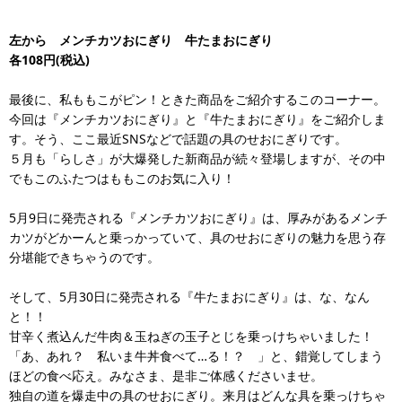
左から メンチカツおにぎり 牛たまおにぎり
各108円(税込)
最後に、私ももこがピン！ときた商品をご紹介するこのコーナー。
今回は『メンチカツおにぎり』と『牛たまおにぎり』をご紹介しま
す。そう、ここ最近SNSなどで話題の具のせおにぎりです。
５月も「らしさ」が大爆発した新商品が続々登場しますが、その中
でもこのふたつはももこのお気に入り！
5月9日に発売される『メンチカツおにぎり』は、厚みがあるメンチ
カツがどかーんと乗っかっていて、具のせおにぎりの魅力を思う存
分堪能できちゃうのです。
そして、5月30日に発売される『牛たまおにぎり』は、な、なん
と！！
甘辛く煮込んだ牛肉＆玉ねぎの玉子とじを乗っけちゃいました！
「あ、あれ？ 私いま牛丼食べて…る！？ 」と、錯覚してしまう
ほどの食べ応え。みなさま、是非ご体感くださいませ。
独自の道を爆走中の具のせおにぎり。来月はどんな具を乗っけちゃ