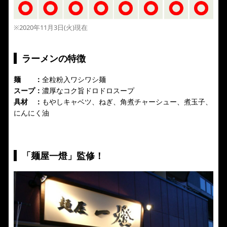
※2020年11月3日(火)現在
ラーメンの特徴
麺 ：
全粒粉入ワシワシ麺
スープ：
濃厚なコク旨ドロドロスープ
具材 ：
もやしキャベツ、ねぎ、角煮チャーシュー、煮玉子、
にんにく油
「麺屋一燈」監修！