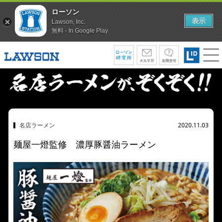
ローソン
表示
Lawson, Inc.
無料 - In Google Play
名店ラーメン
2020.11.03
麺屋一燈監修 濃厚豚醤油ラーメン