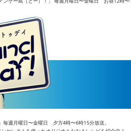
ンケー島（とー）！」 毎週月曜日〜金曜日 お昼12時〜1
」毎週月曜日〜金曜日 夕方4時〜6時15分放送。
ソンセレクトを使ったオリジナルななえレシピを紹介中！