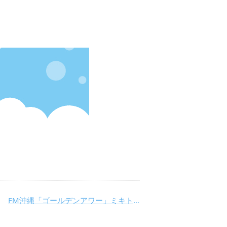
FM沖縄「ゴールデンアワー」ミキトニーコラム＆ローソン川柳をご紹介♪【2017年5月】