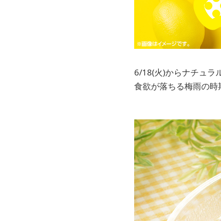
6/18(火)からナチ
食欲が落ちる梅雨の時