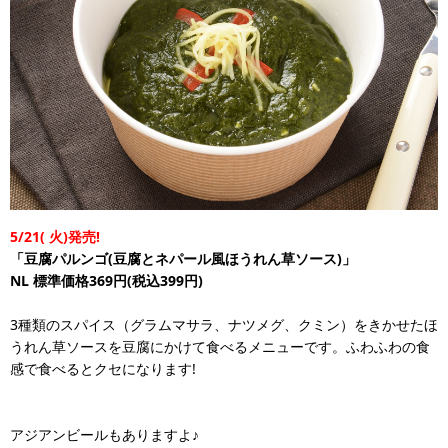
5/21(
火)発売!
「豆腐パルンゴ(豆腐とネパール風ほうれん草ソース)」
NL
標準価格369円(税込399円)
3種類のスパイス（グラムマサラ、ナツメグ、クミン）をきかせたほ
うれん草ソースを豆腐にかけて食べるメニューです。ふわふわの食
感で食べるとクセになります!
アジアンビールもありますよ♪