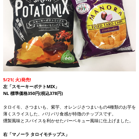
5/21(
火)発売!
左「スモーキーポテトMIX」
NL
標準価格350円(税込378円)
タロイモ、さつまいも、紫芋、オレンジさつまいもの4種類のお芋を
薄くスライスした、パリパリ食感が特徴のチップスです。
燻製風味とスパイスを利かせたバーベキュー風味に仕上げました。
右「マノーラ タロイモチップス」