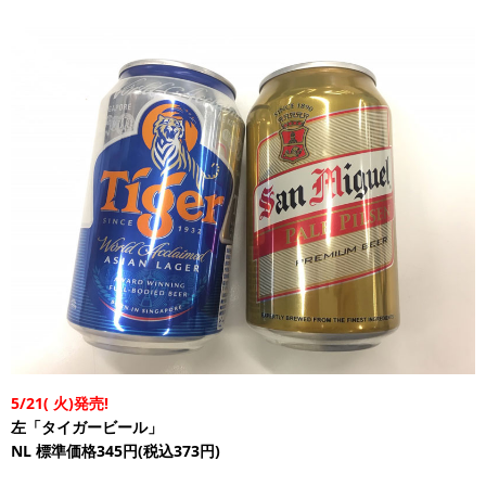
5/21(
火)発売!
左「タイガービール」
NL
標準価格345円(税込373円)