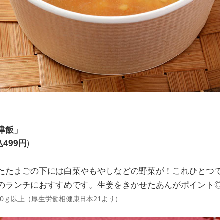
津飯」
499円)
たたまごの下には白菜やもやしなどの野菜が！これひとつで
のランチにおすすめです。生姜をきかせたあんがポイン
50ｇ以上（厚生労働相健康日本21より）