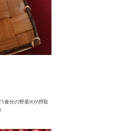
1食分の野菜※が摂取
ト◎