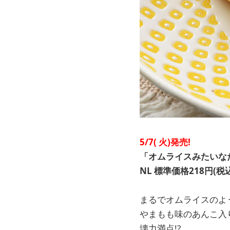
5/7(
火)発売!
「オムライスみたいな
NL
標準価格218円(税込
まるでオムライスのよ
やまもも味のあんこ入
壊力満点!?