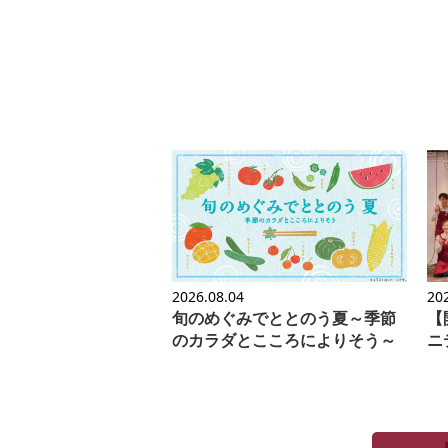
2026.08.04
20
旬のめぐみでととのう夏～季節
【
のカラダとこころによりそう～
ニ