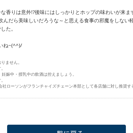
ーな香りは意外!?後味にはしっかりとホップの味わいが来ま
飲んだら美味しいだろうな～と思える食事の邪魔をしない
でした。
~(^^)/
おりません。
す。
ら。妊娠中・授乳中の飲酒は控えましょう。
す。
式会社ローソンがフランチャイズチェーン本部として各店舗に対し推奨す