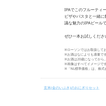
IPAでこのフルーティ
ピザやパスタと一緒に
議な魅力のIPAビール
ぜひ一本お試しくださいね
※ローソンではお取扱して
※お酒はなによりも適量で
※お酒は20歳になってか
※画像はすべてイメージで
※「NL標準価格」は、株
玄米(金のいぶき)のおにぎりセット