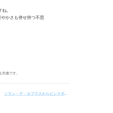
すね。
軽やかさも併せ持つ不思
る売価です。
ソラン・デ・カブラスからピンクボトルが登場!