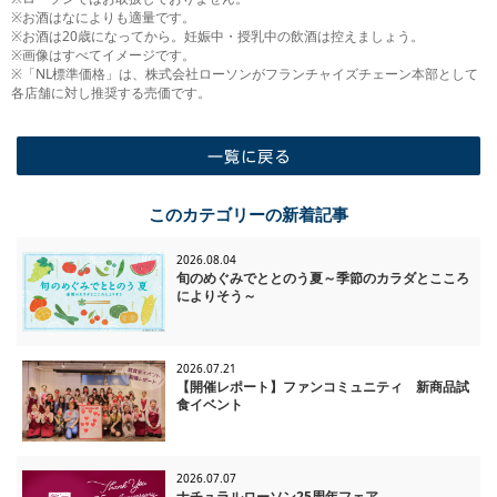
※お酒はなによりも適量です。
※お酒は20歳になってから。妊娠中・授乳中の飲酒は控えましょう。
※画像はすべてイメージです。
※「NL標準価格」は、株式会社ローソンがフランチャイズチェーン本部として
各店舗に対し推奨する売価です。
一覧に戻る
このカテゴリーの新着記事
2026.08.04
旬のめぐみでととのう夏～季節のカラダとこころ
によりそう～
2026.07.21
【開催レポート】ファンコミュニティ 新商品試
食イベント
2026.07.07
ナチュラルローソン25周年フェア