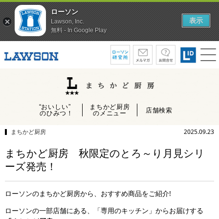
ローソン
表示
Lawson, Inc.
無料 - In Google Play
“おいしい”
まちかど厨房
店舗検索
のひみつ！
のメニュー
まちかど厨房
2025.09.23
まちかど厨房 秋限定のとろ～り月見シリ
ーズ発売！
ローソンのまちかど厨房から、おすすめ商品をご紹介!
ローソンの一部店舗にある、「専用のキッチン」からお届けする