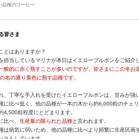
い品種のコーヒー
る皆さま
ことはありますか？
を担当しているマリナが本日はイエローブルボンをご紹介
一般的に赤く熟すことが多いのですが、皆さまにこの冬お
その名の通り黄色に熟す品種です。
れ、丁寧な手入れを受けたイエローブルボンは、甘みが強
種に比べ低く、他の品種が一本の木から約6,000粒のチェ
4,500粒程度にとどまります。
に比べ、
生産量の限られた品種
と言われます。
種は病気に弱いため、他の品種に比べより頻繁に生産区画
ックもしています。