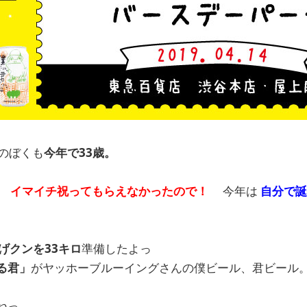
れのぼくも
今年で33歳。
、
イマイチ祝ってもらえなかったので！
今年は
自分で誕
げクンを33キロ
準備したよっ
る君」
がヤッホーブルーイングさんの僕ビール、君ビール
ねっ