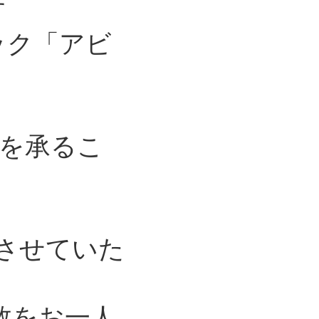
す
ック「アビ
を承るこ
とさせていた
入数をお一人