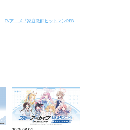
TVアニメ『家庭教師ヒットマンREBORN!』から、「沢田綱吉」・「獄寺隼人」・「山本武」・「雲雀恭弥」・「六道骸」が一番くじでMASTERLISEにて立体化！
2026.08.04