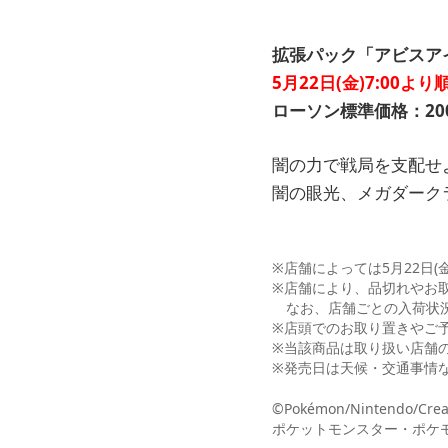
拡張パック「アビスア
5月22日(金)7:00
ローソン標準価格：200
闇の力で戦局を支配せ
闇の眼光、メガダーク
※店舗によっては5月22日
※店舗により、品切れやお
なお、店舗ごとの入荷状況
※店頭でのお取り置きやご
※当該商品は取り扱い店舗
※発売日は天候・交通事情
©Pokémon/Nintendo/Crea
ポケットモンスター・ポケモ