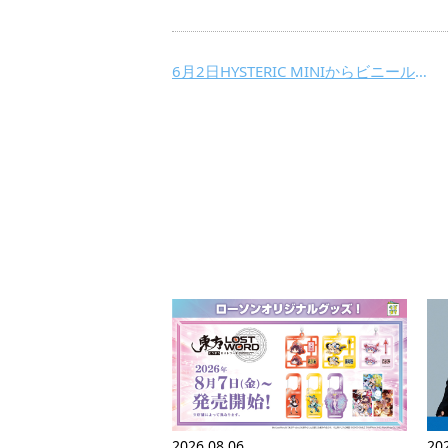
6月2日HYSTERIC MINIからビニール傘が今年は2種登場！ローソン・HMV&BOOKS onlineで発売
2026.08.06
20