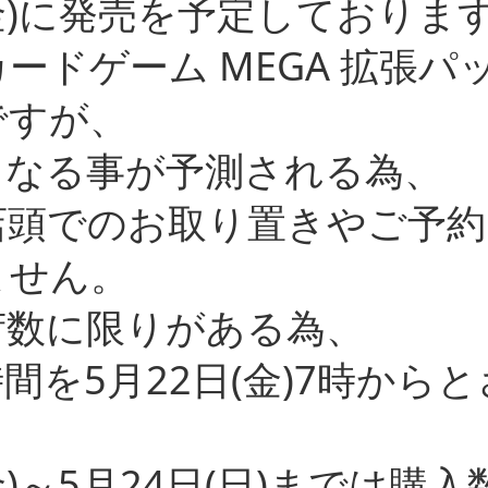
(金)に発売を予定しておりま
ードゲーム MEGA 拡張パ
ですが、
となる事が予測される為、
店頭でのお取り置きやご予約
ません。
荷数に限りがある為、
間を5月22日(金)7時から
金)～5月24日(日)までは購