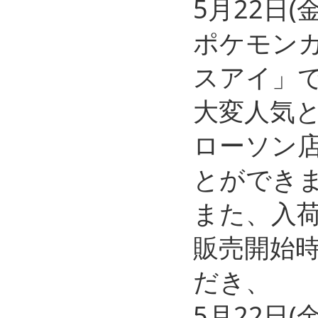
5月22日
ポケモンカ
スアイ」
大変人気
ローソン
とができ
また、入
販売開始時
だき、
5月22日(